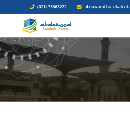
Lewati
(021) 73663222
al.dawood.barokah.u
ke
konten