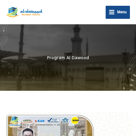
Lewati
ke
Menu
konten
Program Al Dawood